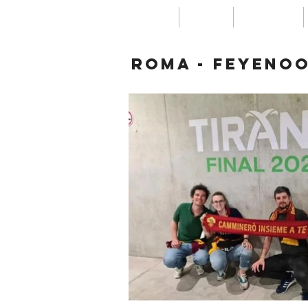
Home
news
Le club
Roma - feyenoo