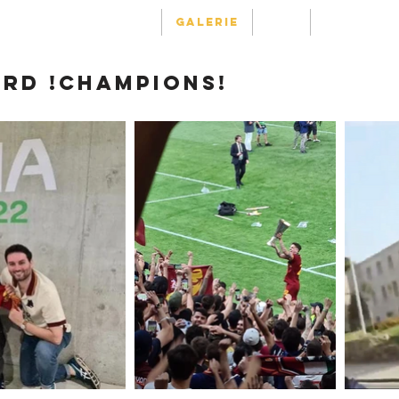
Où sommes-nous
Galerie
FAQ
Contact
rd !champions!