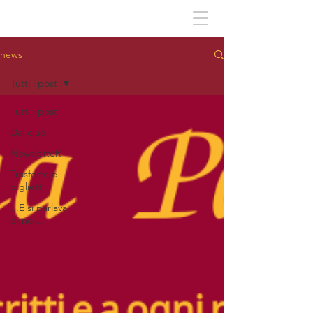
news
Tutti i post
Tutti i post
Dal club
NewsletteR
Trasferte e
biglietti
...E si parlava
di noi...