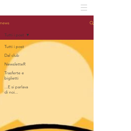
news
Tutti i post
Tutti i post
Dal club
NewsletteR
Trasferte e
biglietti
...E si parlava
di noi...