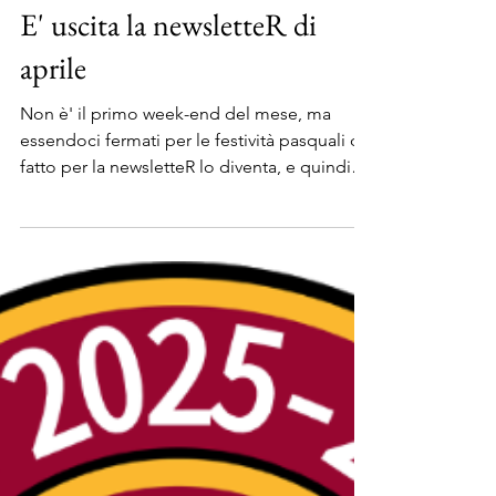
Roma Club Bruxelles
10 apr
Tempo di lettura: 1 min
NewsletteR
E' uscita la newsletteR di
aprile
Non è' il primo week-end del mese, ma
essendoci fermati per le festività pasquali di
fatto per la newsletteR lo diventa, e quindi
ecco il numero aperto a tutti. L'edizione
pubblica potete leggerla qui. Dalla
redazione e dal club un augurio di buona
lettura. Come sempre si parla della maggica