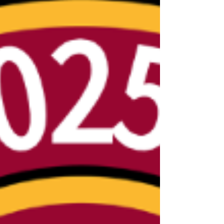
squadra che della Capitale porta colori,
nome e simbolo. Una presenza che ha
portato bene, visto che abbiamo vinto noi. E
come abbiamo vinto! Doppietta di Gianluca
Mancini! E quanno ve passa!.. Qui accanto
Francesco, che mostra orgoglioso la sciarpa
del club (quella realizzata per il nostro
ventennale). Gra