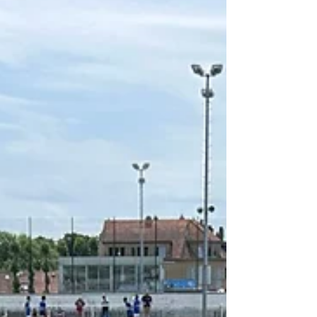
Dalla redazione e dal club un augurio di
buona lettura. Come sempre si parla della
maggica e si parla di noi, con serietà e un
anche un pizzico di ironia per affrontare con
leggerezza lo stress pre-partita. Leggetela e
fatela leggere. E se vi piace, sappiate che chi
sottoscrive l'iscrizione al Roma Club
Bruxelles può ricevere tutte le settimane,
dire