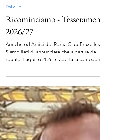
Roma Club Bruxelles
31 lug
Tempo di lettura: 1 min
Dal club
Ricominciamo - Tesseramenti
2026/27
Amiche ed Amici del Roma Club Bruxelles,
Siamo lieti di annunciare che a partire da
sabato 1 agosto 2026, è aperta la campagna
tesseramenti per l'affiliazione al club relativa
alla stagione 2026/2027. Il costo della tessera
si equivale a quello dello scorso anno, pari a
25 euro. Vi chiediamo di rinnovare il
tesseramento entro il 15 settembre. Dopo il
15 settembre saranno aggiornati le liste
degli iscritti, la mailing list e il gruppo
Whatsapp. Ci sono due modi per rinnovare/i