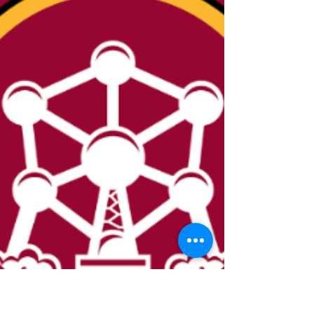
e si parla di noi, con serietà e un anche un
pizzico di ironia per affrontare con
leggerezza lo stress pre-partita. Leggetela e
fatela leggere. E se vi piace, sappiate che chi
sottoscriv