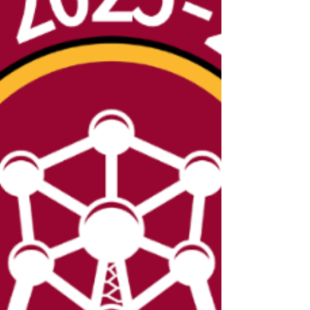
dunque: domenica 28 giugno 2026 presso lo
Stadio Cimetière d’Ixelles, a partire dalla
mattina per le partite di girone. Venite per
giocare e tifare, e portate amici, parenti,
fidanzate e chi più ne ha più ne metta. Con
la Serie A ferma e la Roma che non gioca,
non rest