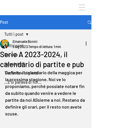
Post
Tutti i post
Emanuele Bonini
Tutti i post
5 lug 2023
Tempo di lettura: 1 min
Serie A 2023-2024, il
Dal club
calendario di partite e pub
NewsletteR
Definito il calendario della maggica per 
Trasferte e biglietti
la prossima stagione. Noi ve lo 
...E si parlava di noi...
proponiamo, perché possiate notare fin 
da subito quando venire a vedere le 
partite da noi ASsieme a noi. Restano da 
definire gli orari, per il resto non avete 
scuse.